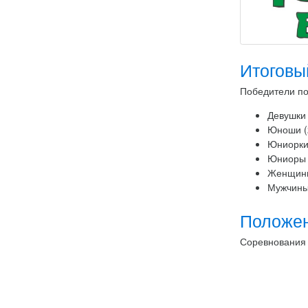
Итоговы
Победители по
Девушки 
Юноши (2
Юниорки 
Юниоры (
Женщины 
Мужчины 
Положе
Соревнования 