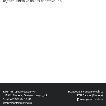
сделать никто из наших спортсменов.
Комитет горного бега ВФЛА
Разработка и ведение сайта:
117342, Москва, Введенского ул, д.1
КЛБ Парсек (Москва)
📞
+7 495 330-67-10
, 📧
www.parsec-club.ru
info@mountainrunning.ru