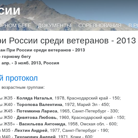
сии
ОРНОМ БЕГЕ
ДОКУМЕНТЫ
СОРЕВНОВАНИЯ
В 
ри России среди ветеранов - 2013
ран При России среди ветеранов - 2013
о горному бегу
 апр. - 3 нояб. 2013, Россия
й протокол
 возрастным группам:
ы Ж35 -
Коляда Наталья
, 1978, Краснодарский край - 150;
ы Ж40 -
Торопова Валентина
, 1972, Марий Эл - 450;
ы Ж45 -
Потемкина Лариса
, 1965, Санкт-Петербург - 330;
ы Ж50 -
Девятова Любовь
, 1960, Краснодарский край - 150;
ы Ж55+ -
Васильева Антонида
, 1958, Омская обл. - 600;
 М35 -
Лехтин Андрей
, 1977, Санкт-Петербург - 190;
 М40 -
Тихонович Андрей
, 1971, Коми - 600;