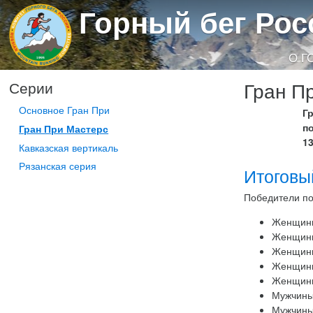
Горный бег Рос
О Г
Гран П
Серии
Основное Гран При
Г
п
Гран При Мастерс
13
Кавказская вертикаль
Рязанская серия
Итоговы
Победители по
Женщин
Женщин
Женщин
Женщин
Женщин
Мужчины
Мужчины