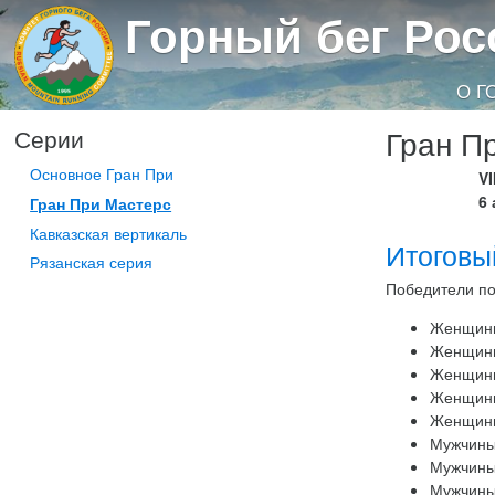
Горный бег Рос
О Г
Гран П
Серии
Основное Гран При
V
6 
Гран При Мастерс
Кавказская вертикаль
Итоговы
Рязанская серия
Победители по
Женщин
Женщин
Женщин
Женщин
Женщин
Мужчины
Мужчины
Мужчины