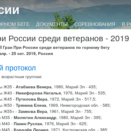
сии
ОРНОМ БЕГЕ
ДОКУМЕНТЫ
СОРЕВНОВАНИЯ
В 
ри России среди ветеранов - 2019
III Гран При России среди ветеранов по горному бегу
апр. - 25 окт. 2019, Россия
й протокол
 возрастным группам:
ы Ж35 -
Атабаева Венера
, 1980, Марий Эл - 435;
ы Ж40 -
Никифорова Наталья
, 1976, Марий Эл - 535;
ы Ж45 -
Путилова Вера
, 1972, Марий Эл - 517,5;
ы Ж50 -
Трянина Елена
, 1969, Нижегородская обл. - 585;
ы Ж55+ -
Замкова Вера
, 1961, Марий Эл - 755;
 М35 -
Милютин Александр
, 1980, Марий Эл - 395;
 М40 -
Панин Руслан
, 1976, Марий Эл - 625;
 М45 -
Королёв Леонид
, 1971, Костромская обл. - 385;