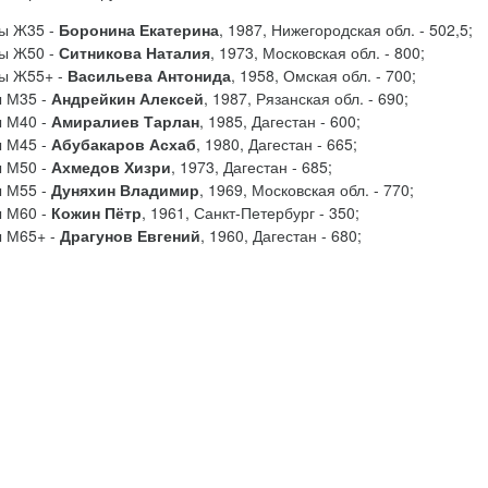
ы Ж35 -
Боронина Екатерина
, 1987, Нижегородская обл. - 502,5;
ы Ж50 -
Ситникова Наталия
, 1973, Московская обл. - 800;
ы Ж55+ -
Васильева Антонида
, 1958, Омская обл. - 700;
 М35 -
Андрейкин Алексей
, 1987, Рязанская обл. - 690;
 М40 -
Амиралиев Тарлан
, 1985, Дагестан - 600;
 М45 -
Абубакаров Асхаб
, 1980, Дагестан - 665;
 М50 -
Ахмедов Хизри
, 1973, Дагестан - 685;
 М55 -
Дуняхин Владимир
, 1969, Московская обл. - 770;
 М60 -
Кожин Пётр
, 1961, Санкт-Петербург - 350;
 М65+ -
Драгунов Евгений
, 1960, Дагестан - 680;