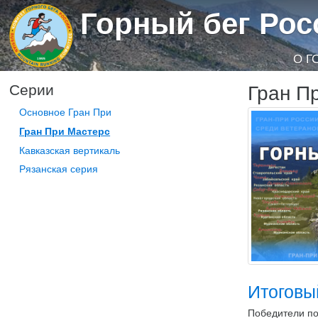
Горный бег Рос
О Г
Гран П
Серии
Основное Гран При
Гран При Мастерс
Кавказская вертикаль
Рязанская серия
Итоговы
Победители по