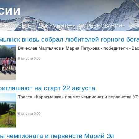
сии
ОРНОМ БЕГЕ
ДОКУМЕНТЫ
СОРЕВНОВАНИЯ
В 
мьянск вновь собрал любителей горного бег
Вячеслав Мартьянов и Мария Петухова - победители «Васю
6 августа 0:00
иглашают на старт 22 августа
Трасса «Карасмешка» примет чемпионат и первенства УР,
6 августа 0:00
ты чемпионата и первенств Марий Эл