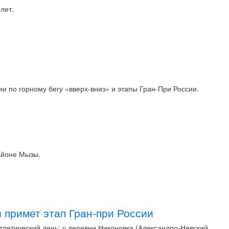
лет.
и по горному бегу «вверх-вниз» и этапы Гран-При России.
айоне Мызы.
 примет этап Гран-при России
тлетический день: у деревни Никоновка (Александро-Невский