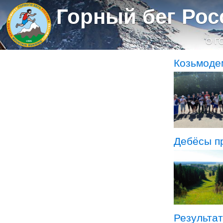
Горный бег Рос
О Г
Козьмоде
Дебёсы пр
Результа