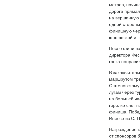
метров, начина
дорога прямая
на вершинную 
одной стороны
финишную черт
юношеской и ю
После финиша 
директора Фес
гонка понрави
В заключитель
маршрутом тре
Оштеновскому 
лугам через т
на большей ча
горелке снег н
финиша. Побед
Инессе из С.-П
Награждения к
от спонсоров 