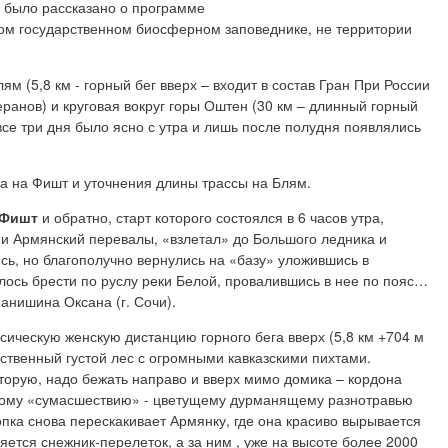
е было рассказано о программе
ком государственном биосферном заповеднике, не территории
лям (5,8 км - горный бег вверх – входит в состав Гран При России
ранов) и круговая вокруг горы Оштен (30 км – длинный горный
 все три дня было ясно с утра и лишь после полудня появлялись
а на Фишт и уточнения длины трассы на Блям.
Фишт
и обратно, старт которого состоялся в 6 часов утра,
й и Армянский перевалы, «взлетал» до Большого ледника и
сь, но благополучно вернулись на «базу» уложившись в
ось брести по руслу реки Белой, провалившись в нее по пояс…
анишина Оксана (г. Сочи).
сическую женскую дистанцию горного бега вверх (5,8 км +704 м
евственный густой лес с огромными кавказскими пихтами.
торую, надо бежать направо и вверх мимо домика – кордона
йскому «сумасшествию» - цветущему дурманящему разнотравью
опка снова перескакивает Армянку, где она красиво вырывается
тся снежник-перелеток, а за ним , уже на высоте более 2000