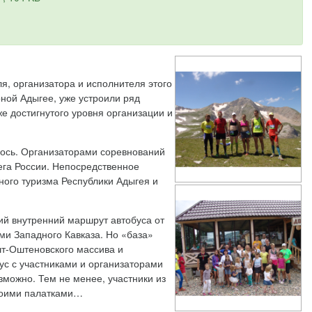
ля, организатора и исполнителя этого
ной Адыгее, уже устроили ряд
е достигнутого уровня организации и
лось. Организаторами соревнований
ега России. Непосредственное
ого туризма Республики Адыгея и
ий внутренний маршрут автобуса от
ми Западного Кавказа. Но «база»
шт-Оштеновского массива и
ус с участниками и организаторами
зможно. Тем не менее, участники из
своими палатками…