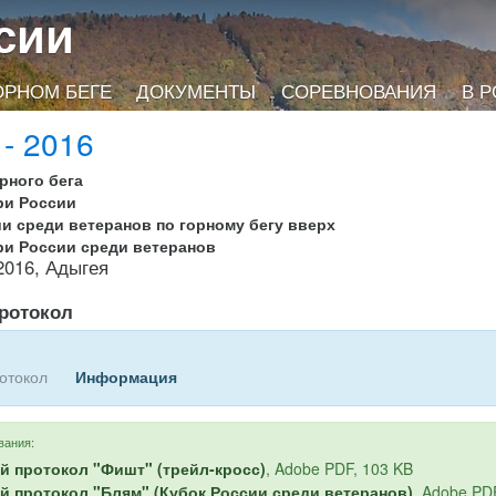
сии
ОРНОМ БЕГЕ
ДОКУМЕНТЫ
СОРЕВНОВАНИЯ
В 
 - 2016
рного бега
При России
ии среди ветеранов по горному бегу вверх
При России среди ветеранов
2016, Адыгея
ротокол
отокол
Информация
вания:
й протокол "Фишт" (трейл-кросс)
, Adobe PDF, 103 KB
й протокол "Блям" (Кубок России среди ветеранов)
, Adobe PD