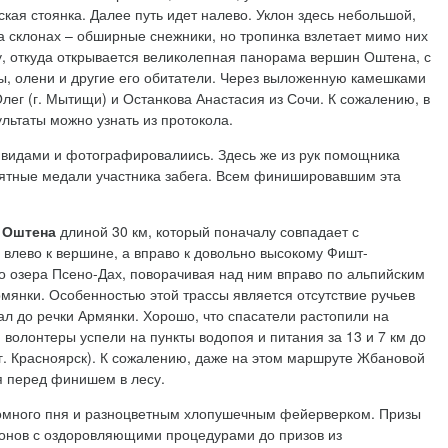
тская стоянка. Далее путь идет налево. Уклон здесь небольшой,
а склонах – обширные снежники, но тропинка взлетает мимо них
, откуда открывается великолепная панорама вершин Оштена, с
ры, олени и другие его обитатели. Через выложенную камешками
г (г. Мытищи) и Останкова Анастасия из Сочи. К сожалению, в
льтаты можно узнать из протокола.
 видами и фотографировалиись. Здесь же из рук помощника
мятные медали участника забега. Всем финишировавшим эта
г
Оштена
длиной 30 км, который поначалу совпадает с
влево к вершине, а вправо к довольно высокому Фишт-
го озера Псено-Дах, поворачивая над ним вправо по альпийским
рмянки. Особенностью этой трассы является отсутствие ручьев
л до речки Армянки. Хорошо, что спасатели растопили на
 волонтеры успели на пункты водопоя и питания за 13 и 7 км до
г. Красноярск). К сожалению, даже на этом маршруте Жбановой
ся перед финишем в лесу.
ромного пня и разноцветным хлопушечным фейерверком. Призы
лонов с оздоровляющими процедурами до призов из