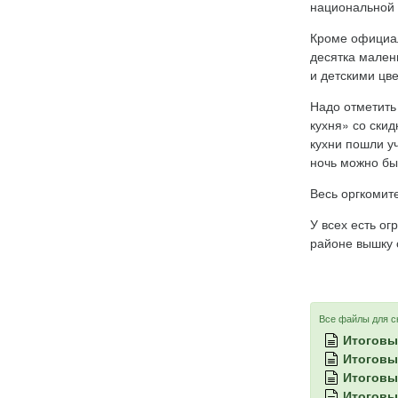
национальной 
Кроме официал
десятка мален
и детскими цв
Надо отметить
кухня» со ски
кухни пошли уч
ночь можно был
Весь оргкомит
У всех есть о
районе вышку с
Все файлы для с
Итоговы
Итоговы
Итоговы
Итоговы