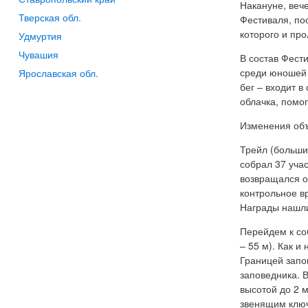
Накануне, веч
Тверская обл.
Фестиваля, по
которого и пр
Удмуртия
Чувашия
В состав Фести
среди юношей 
Ярославская обл.
бег – входит в
облачка, помо
Изменения объ
Трейл (больши
собрал 37 уча
возвращался о
контрольное в
Награды нашли
Перейдем к соб
– 55 м). Как и
Границей запо
заповедника. 
высотой до 2 
звенящим ключ