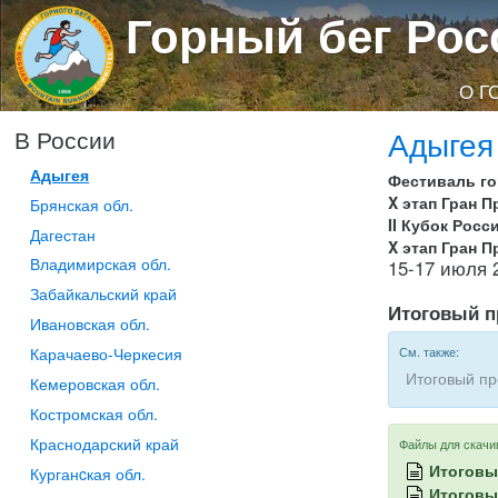
Горный бег Рос
О Г
Адыгея
В России
Адыгея
Фестиваль го
X этап Гран 
Брянская обл.
II Кубок Росс
Дагестан
X этап Гран 
Владимирская обл.
15-17 июля 
Забайкальский край
Итоговый п
Ивановская обл.
См. также:
Карачаево-Черкесия
Итоговый пр
Кемеровская обл.
Костромская обл.
Краснодарский край
Файлы для скачи
Итоговы
Курганcкая обл.
Итоговы