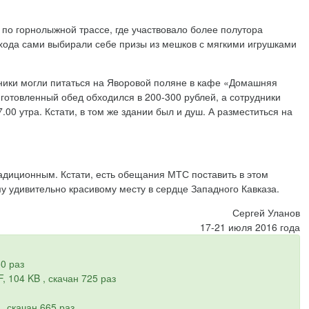
по горнолыжной трассе, где участвовало более полутора
ихода сами выбирали себе призы из мешков с мягкими игрушками
тники могли питаться на Яворовой поляне в кафе «Домашняя
готовленный обед обходился в 200-300 рублей, а сотрудники
7.00 утра. Кстати, в том же здании был и душ. А разместиться на
радиционным. Кстати, есть обещания МТС поставить в этом
му удивительно красивому месту в сердце Западного Кавказа.
Сергей Уланов
17-21 июля 2016 года
50 раз
, 104 KB , скачан 725 раз
 , скачан 665 раз