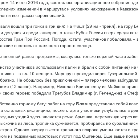
ером 14 июля 2016 года, состоялось организационное собрание гд
следних изменений в маршрутах и условиях нахождения в Кавказс
олегли все трассы соревнований.
валя вошли три гонки в три дня: На Фишт (29 км - трейл), на гору Б
и девушек и среди юниоров, а также Кубок России вверх среди вете
 состав Гран При России). Погода, кстати, участников побаловала –
гавшие спастись от палящего горного солнца.
явленной ранее программы, коснулись только верхней части забег
нство участников использовали палки и брали с собой питание) на
стников – в т.ч. 10 женщин. Маршрут проходил через Гузерипльски
братно. Не обошлось без приключений – пятеро человек заблудили
ремя (12 часов). Например, Николаю Кривошееву из Майкопа пришл
 своих героев: победили Трегубов Владимир (г. Геленджик) и Стеф
ственно горному бегу: забег на гору
Блям
представлял собой клас
 на остальных дистанциях, после старта участники углублялись в д
ведных угодий здесь является речка Армянка, перемахнув через ко
Выскочив из леса, тропинка суживается, пробираясь по субальпи
метров. Однако вверху высота травяного покрова уменьшается и тр
ом из подземных карстовых пустот под Оштеном. Еще выше появляе