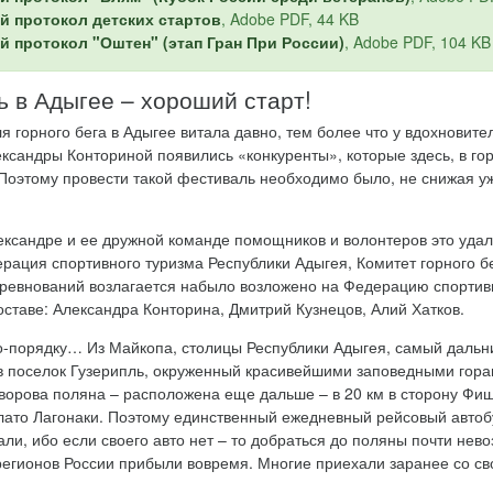
й протокол детских стартов
, Adobe PDF, 44 KB
й протокол "Оштен" (этап Гран При России)
, Adobe PDF, 104 KB
 в Адыгее – хороший старт!
 горного бега в Адыгее витала давно, тем более что у вдохновите
ксандры Конториной появились «конкуренты», которые здесь, в гор
Поэтому провести такой фестиваль необходимо было, не снижая уж
ександре и ее дружной команде помощников и волонтеров это уда
рация спортивного туризма Республики Адыгея, Комитет горного б
ревнований возлагается набыло возложено на Федерацию спортивн
оставе: Александра Конторина, Дмитрий Кузнецов, Алий Хатков.
о-порядку… Из Майкопа, столицы Республики Адыгея, самый дальн
 в поселок Гузерипль, окруженный красивейшими заповедными гора
ворова поляна – расположена еще дальше – в 20 км в сторону Фи
лато Лагонаки. Поэтому единственный ежедневный рейсовый автоб
ли, ибо если своего авто нет – то добраться до поляны почти нево
регионов России прибыли вовремя. Многие приехали заранее со 