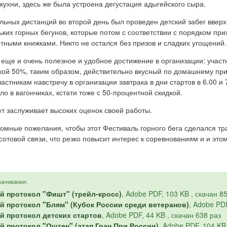
кухни, здесь же была устроена дегустация адыгейского сыра.
ьных дистанций во второй день был проведен детский забег вверх 
ьких горных бегунов, которые потом с соответствии с порядком пр
етными книжками. Никто не остался без призов и сладких угощений.
 еще и очень полезное и удобное достижение в организации: учас
дкой 50%, таким образом, действительно вкусный по домашнему при
астникам навстречу в организации завтрака в дни стартов в 6.00 и 
о в вагончиках, кстати тоже с 50-процентной скидкой.
ет заслуживает высоких оценок своей работы.
громные пожелания, чтобы этот Фестиваль горного бега сделался т
отовой связи, что резко повысит интерес к соревнованиям и и это
качивания:
й протокол "Фишт" (трейл-кросс)
, Adobe PDF, 103 KB , скачан 8
й протокол "Блям" (Кубок России среди ветеранов)
, Adobe PDF
й протокол детских стартов
, Adobe PDF, 44 KB , скачан 638 раз
й протокол "Оштен" (этап Гран При России)
, Adobe PDF, 104 KB