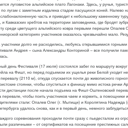
ется луговистое альпийское плато Лагонаки. Здесь, у ручья, турис
 по лугам с заметным издалека стадом пасущихся коней. Налево н
слабонаклоненную часть и приводит к небольшому каменному туру
, и Кавказских хребтов на территории заповедника, где бродят зуб
у среди цветущего альпийского ковра первыми перешли Опалев Оле
ниорской категориях участников оказалось чрезвычайно мало. Резу
участники долго не расходились, любуясь открывшимися горными
тиваля Андрея – сына Александры Конториной – все получили па
лась.
ный день Фестиваля (17 июля) состоялся забег по маршруту вокру
йла на Фишт, но перед подъемом их ущелья реки Белой уходит не 
перевалу (2110 м), откуда спускается почти до живописного горно
уристские стоянки, чтобы спуститься к финишу мимо истока речки А
сти дистанции после начала подъема на Фишт-Оштеновский перева
а перевале, чтобы поить участников чаем и кормить, а помощники и
ителями стали: Опалев Олег (г. Мытищи) и Королятина Надежда (
етербурга удалось снова, как и в первый день, немного заблудить
аждого соревнования проходили почти сразу с пьедесталом из ог
были различными – от сертификатов на посещение престижных са