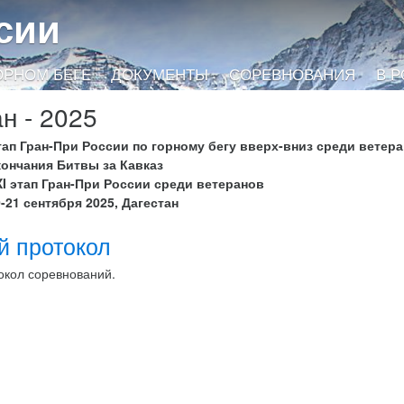
сии
ОРНОМ БЕГЕ
ДОКУМЕНТЫ
СОРЕВНОВАНИЯ
В 
н - 2025
тап Гран-При России по горному бегу вверх-вниз среди ветер
кончания Битвы за Кавказ
XI этап Гран-При России среди ветеранов
-21 сентября 2025, Дагестан
й протокол
окол соревнований.