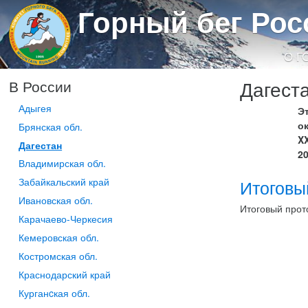
Горный бег Рос
О Г
Дагеста
В России
Адыгея
Э
о
Брянская обл.
X
Дагестан
20
Владимирская обл.
Забайкальский край
Итоговы
Ивановская обл.
Итоговый прот
Карачаево-Черкесия
Кемеровская обл.
Костромская обл.
Краснодарский край
Курганcкая обл.