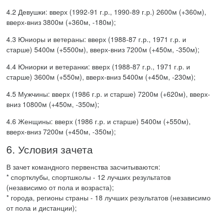
4.2 Девушки: вверх (1992-91 г.р., 1990-89 г.р.) 2600м (+360м),
вверх-вниз 3800м (+360м, -180м);
4.3 Юниоры и ветераны: вверх (1988-87 г.р., 1971 г.р. и
старше) 5400м (+5500м), вверх-вниз 7200м (+450м, -350м);
4.4 Юниорки и ветеранки: вверх (1988-87 г.р., 1971 г.р. и
старше) 3600м (+550м), вверх-вниз 5400м (+450м, -230м);
4.5 Мужчины: вверх (1986 г.р. и старше) 7200м (+620м), вверх-
вниз 10800м (+450м, -350м);
4.6 Женщины: вверх (1986 г.р. и старше) 5400м (+550м),
вверх-вниз 7200м (+450м, -350м);
6. Условия зачета
В зачет командного первенства засчитываются:
* спортклубы, спортшколы - 12 лучших результатов
(независимо от пола и возраста);
* города, регионы страны - 18 лучших результатов (независимо
от пола и дистанции);