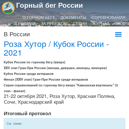
Горный бег России
О ГОРНОМ БЕГЕ
ДОКУМЕНТЫ
СОРЕВНОВАНИЯ
В РОССИИ
ЗА РУБЕЖОМ
СЕРИИ
ЖУРНАЛ
ВХОД
В России
Роза Хутор / Кубок России -
2021
Кубок России по горному бегу (вверх)
XXV этап Гран-При России (юноши, девушки, юниоры, юниорки)
Кубок России среди ветеранов
Финал (XXIV этап) Гран-При России среди ветеранов
Серия соревнований по горному бегу вверх "Кавказская вертикаль" (3
этап - финал)
21-22 октября 2021, Роза Хутор, Красная Поляна,
Сочи, Краснодарский край
Итоговый протокол
См. также: