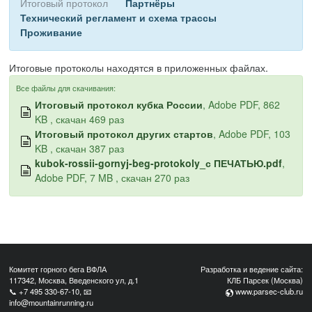
Итоговый протокол
Партнёры
Технический регламент и схема трассы
Проживание
Итоговые протоколы находятся в приложенных файлах.
Все файлы для скачивания:
Итоговый протокол кубка России
, Adobe PDF, 862
KB , скачан 469 раз
Итоговый протокол других стартов
, Adobe PDF, 103
KB , скачан 387 раз
kubok-rossii-gornyj-beg-protokoly_с ПЕЧАТЬЮ.pdf
,
Adobe PDF, 7 MB , скачан 270 раз
Комитет горного бега ВФЛА
Разработка и ведение сайта:
117342, Москва, Введенского ул, д.1
КЛБ Парсек (Москва)
📞
+7 495 330-67-10
, 📧
www.parsec-club.ru
info@mountainrunning.ru