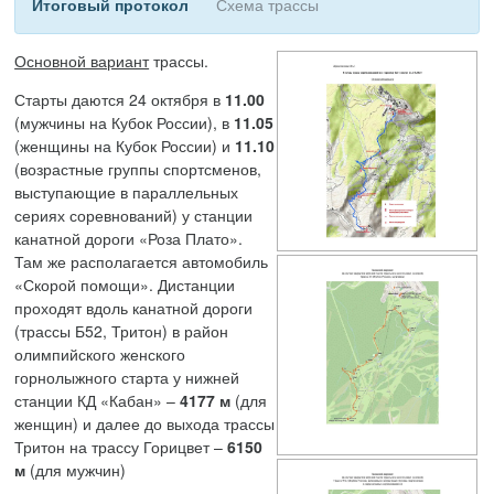
Итоговый протокол
Схема трассы
Основной вариант
трассы.
Старты даются 24 октября в
11.00
(мужчины на Кубок России), в
11.05
(женщины на Кубок России) и
11.10
(возрастные группы спортсменов,
выступающие в параллельных
сериях соревнований) у станции
канатной дороги «Роза Плато».
Там же располагается автомобиль
«Скорой помощи». Дистанции
проходят вдоль канатной дороги
(трассы Б52, Тритон) в район
олимпийского женского
горнолыжного старта у нижней
станции КД «Кабан» –
4177 м
(для
женщин) и далее до выхода трассы
Тритон на трассу Горицвет –
6150
м
(для мужчин)