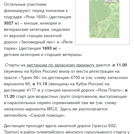
Остальные участники
финишируют: перед тоннелем к
подсадке «Роза 1600» (дистанция
3027
м) – юноши, юниорки и
ветеранские категории, недалеко
от верхней станции канатной
дороги «Заповедный лес» и «Йети-
парка» (дистанция
1693 м
) –
детские категории и старшие ветераны.
Старты на
дистанции по запасному варианту
даются:
в 11.00
(мужчины на Кубок России) внизу от места регистрации на
трассе «Турин 06» на дистанцию 4700 м (см.
схему запасного
варианта М
);
в 11.15
(женщины на Кубок России) на
дистанцию 4177 м у станции канатной дороги «Роза Плато»;
в
11.20
старт для возрастных групп спортсменов, выступающие
в параллельных сериях соревнований там же (см.
схему
запасного варианта
WCJ
). Здесь же располагается
автомобиль «Скорой помощи».
Дистанции проходят вдоль канатной дороги (трассы Б52,
Тритон) в район олимпийского женского горнолыжного старта у