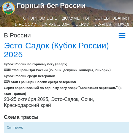
Горный бег России
О ГОРНОМ БЕГЕ
ДОКУМЕНТЫ
СОРЕВНОВАНИЯ
В РОССИИ
ЗА РУБЕЖОМ
СЕРИИ
ЖУРНАЛ
ВХОД
В России
Эсто-Садок (Кубок России) -
2025
Кубок России по горному бегу (вверх)
XXIII этап Гран-При России (юноши, девушки, юниоры, юниорки)
Кубок России среди ветеранов
XXV этап Гран-При России среди ветеранов
Серия соревнований по горному бегу вверх "Кавказская вертикаль" (3
этап - финал)
23-25 октября 2025, Эсто-Садок, Сочи,
Краснодарский край
Схема трассы
См. также: