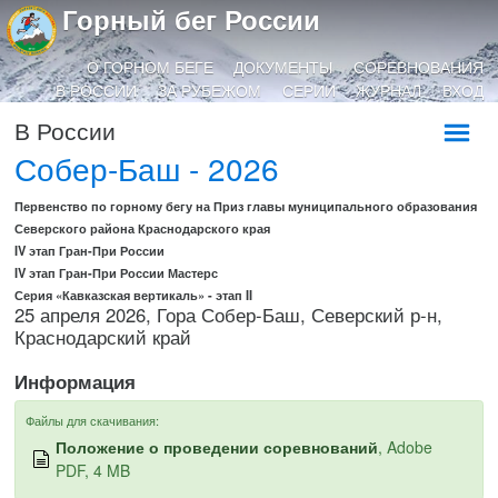
Горный бег России
О ГОРНОМ БЕГЕ
ДОКУМЕНТЫ
СОРЕВНОВАНИЯ
В РОССИИ
ЗА РУБЕЖОМ
СЕРИИ
ЖУРНАЛ
ВХОД
В России
Собер-Баш - 2026
Первенство по горному бегу на Приз главы муниципального образования
Северского района Краснодарского края
IV этап Гран-При России
IV этап Гран-При России Мастерс
Серия «Кавказская вертикаль» - этап II
25 апреля 2026, Гора Собер-Баш, Северский р-н,
Краснодарский край
Информация
Файлы для скачивания:
Положение о проведении соревнований
, Adobe
PDF, 4 MB