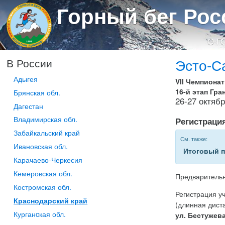
Горный бег Рос
О Г
Эсто-С
В России
Адыгея
VII Чемпиона
16-й этап Гр
Брянская обл.
26-27 октяб
Дагестан
Владимирская обл.
Регистраци
Забайкальский край
См. также:
Ивановская обл.
Итоговый 
Карачаево-Черкесия
Кемеровская обл.
Предварительн
Костромская обл.
Регистрация у
Краснодарский край
(длинная дист
Курганcкая обл.
ул. Бестужева