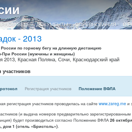
сии
ОРНОМ БЕГЕ
ДОКУМЕНТЫ
СОРЕВНОВАНИЯ
В 
адок - 2013
т России по горному бегу на длинную дистанцию
ан-При России (мужчины и женщины)
ря 2013, Красная Поляна, Сочи, Краснодарский край
я участников
протокол
Регистрация участников
Положение ВФЛА
ая регистрация участников проводилась на сайте
www.zareg.me
и 
частников (и выдача номеров предварительно зарегистрированным
анция) будет производиться согласно Положению ВФЛА
26 октября
, дом 1 (отель «Бристоль»)
.