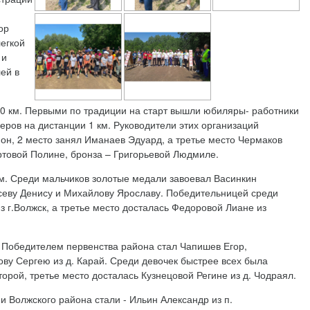
ор
егкой
 и
ей в
10 км. Первыми по традиции на старт вышли юбиляры- работники
ров на дистанции 1 км. Руководители этих организаций
он, 2 место занял Иманаев Эдуард, а третье место Чермаков
товой Полине, бронза – Григорьевой Людмиле.
км. Среди мальчиков золотые медали завоевал Васинкин
Гусеву Денису и Михайлову Ярославу. Победительницей среди
з г.Волжск, а третье место досталась Федоровой Лиане из
. Победителем первенства района стал Чапишев Егор,
ву Сергею из д. Карай. Среди девочек быстрее всех была
торой, третье место досталась Кузнецовой Регине из д. Чодраял.
 Волжского района стали - Ильин Александр из п.