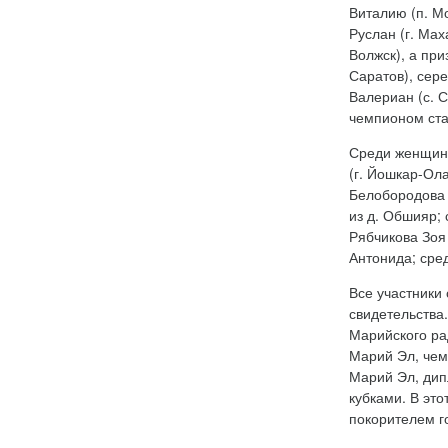
Виталию (п. Мо
Руслан (г. Мах
Волжск), а при
Саратов), сере
Валериан (с. 
чемпионом ста
Среди женщин 
(г. Йошкар-Ол
Белобородова 
из д. Обшияр; 
Рябчикова Зоя
Антонида; сре
Все участники
свидетельства
Марийского ра
Марий Эл, чем
Марий Эл, дип
кубками. В эт
покорителем г