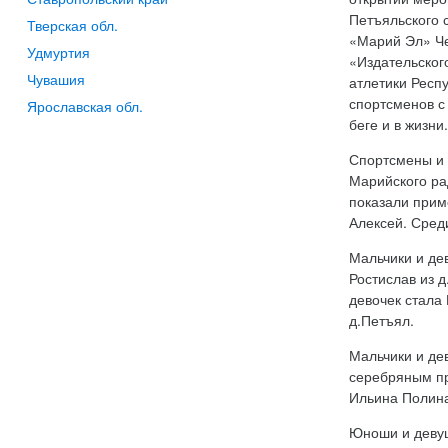
Петъяльского 
Тверская обл.
«Марий Эл» Че
Удмуртия
«Издательског
Чувашия
атлетики Респ
спортсменов с
Ярославская обл.
беге и в жизни
Спортсмены и 
Марийского ра
показали прим
Алексей. Сред
Мальчики и де
Ростислав из 
девочек стала 
д.Петъял.
Мальчики и де
серебряным пр
Ильина Полина 
Юноши и девуш