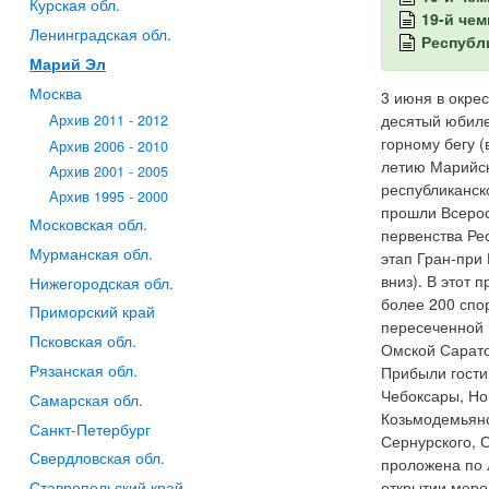
Курская обл.
19-й чем
Ленинградская обл.
Республ
Марий Эл
Москва
3 июня в окре
десятый юбиле
Архив 2011 - 2012
горному бегу 
Архив 2006 - 2010
летию Марийск
Архив 2001 - 2005
республиканско
Архив 1995 - 2000
прошли Всерос
Московская обл.
первенства Ре
Мурманская обл.
этап Гран-при 
вниз). В этот 
Нижегородская обл.
более 200 спо
Приморский край
пересеченной 
Псковская обл.
Омской Сарато
Рязанская обл.
Прибыли гости 
Чебоксары, Но
Самарская обл.
Козьмодемьянск
Санкт-Петербург
Сернурского, 
Свердловская обл.
проложена по 
открытии меро
Ставропольский край