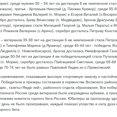
рки); среди мужчин 50 – 54 лет на дистанции 6 км чемпионом стал
ачкала), третье - Артемьев Николай (д. Пинжан Кукмор); среди 55-
зерами Никодимов Валерий (п. Морки) и Егоров Виталий (х.Воскресе
бро досталось Зуеву Вячеславу (п. Медведево), бронза Драгунову 
Сотнур), призерами стали Милицкий Георгий (д. Малые Параты) и М
л Романов Валериан (с.Арино), серебро досталось Петрову Констан
– ветеранов 35-39 лет на дистанции 6 км чемпионкой стала Петро
а) и Тимофеева Марина (д.Ярамор); среди 40-44 лет - победила Жа
Людмила (г. Новочебоксарск), бронза досталась Никифоровой Гали
среди 50-54 лет на дистанции 4 км победительницей стала Путилов
 (п. Морки), серебро досталось Пайгашевой Светлане; среди 65-69
ди 70-74 лет не было равных Павловой Лидии из п.Приволжский.
 соревнования, показавшие высокую спортивную закалку и настой
. Победители и призеры состязания в первенстве Волжского район
дио , газеты»Ямде лий», районного отдела образования. Все побе
пионата России среди ветеранов были награждены кубками, а при
ломами комитета горного бега России. Юбиляры за пропаганду зд
от день не было проигравших, каждый показал упорство и силу дух
орного бега.