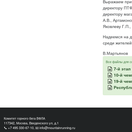
Выражаем приз
директору ПТФ
директору маг
А.В., Артамоно
Яковлеву Г.П.,
Надеемся на д
среди жителей
В.Мартьянов
Все файлы для с
7-й этап
10-й че
19-й чем
Республ
Комитет горного бега ВФЛА
117342, Москва, Введенского ул, д.1
📞
+7 495 330-67-10
, 📧
info@mountainrunning.ru