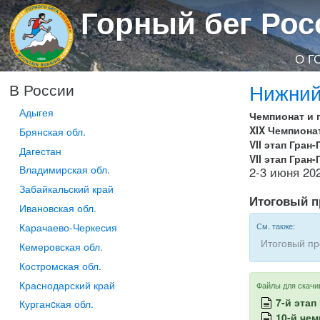
Горный бег Рос
О Г
Нижний
В России
Адыгея
Чемпионат и 
XIX Чемпиона
Брянская обл.
VII этап Гран
Дагестан
VII этап Гран
Владимирская обл.
2-3 июня 20
Забайкальский край
Итоговый п
Ивановская обл.
Карачаево-Черкесия
См. также:
Итоговый пр
Кемеровская обл.
Костромская обл.
Краснодарский край
Файлы для скачи
7-й этап
Курганcкая обл.
10-й че