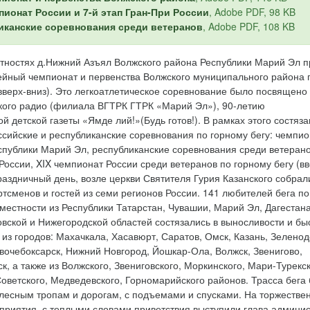
пионат России и 7-й этап Гран-При России
, Adobe PDF, 98 KB
иканские соревнования среди ветеранов
, Adobe PDF, 108 KB
стностях д.Нижний Азъял Волжского района Республики Марий Эл 
йный чемпионат и первенства Волжского муниципального района 
(вверх-вниз). Это легкоатлетическое соревнование было посвящено 
ого радио (филиала ВГТРК ГТРК «Марий Эл»), 90-летию
й детской газеты «Ямде лий!»(Будь готов!). В рамках этого состяз
сийские и республиканские соревнования по горному бегу: чемпио
спублики Марий Эл, республиканские соревнования среди ветеранов
России, XIX чемпионат России среди ветеранов по горному бегу (вв
праздничный день, возле церкви Святителя Гурия Казанского собрал
ртсменов и гостей из семи регионов России. 141 любителей бега по
местности из Республики Татарстан, Чувашии, Марий Эл, Дагестана
вской и Нижегородской областей состязались в выносливости и бы
из городов: Махачкала, Хасавюрт, Саратов, Омск, Казань, Зеленод
вочебоксарск, Нижний Новгород, Йошкар-Ола, Волжск, Звенигово,
, а также из Волжского, Звениговского, Моркинского, Мари-Турекск
Советского, Медведевского, Горномарийского районов. Трасса бега
лесным тропам и дорогам, с подъемами и спусками. На торжестве
приятия, с теплыми словами приветствия выступили глава админи