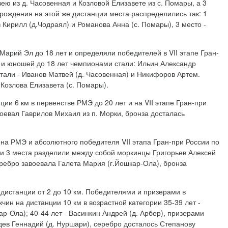
ею из д. Часовенная и Козловой Елизавете из с. Помары, а 3
рождения на этой же дистанции места распределились так: 1
 Кирилл (д.Чодраял) и Романова Анна (с. Помары), 3 место -
арий Эл до 18 лет и определяли победителей в VII этапе Гран-
к и юношей до 18 лет чемпионами стали: Ильин Александр
стали - Иванов Матвей (д. Часовенная) и Никифоров Артем.
озлова Елизавета (с. Помары).
и 6 км в первенстве РМЭ до 20 лет и на VII этапе Гран-при
оевал Гаврилов Михаил из п. Морки, бронза досталась
а РМЭ и абсолютного победителя VII этапа Гран-при России по
2 и 3 места разделили между собой моркинцы Григорьев Алексей
ребро завоевала Галета Мария (г.Йошкар-Ола), бронза
 дистанции от 2 до 10 км. Победителями и призерами в
ин на дистанции 10 км в возрастной категории 35-39 лет -
р-Ола); 40-44 лет - Васинкин Андрей (д. Арбор), призерами
едев Геннадий (д. Нуршари), серебро досталось Степанову