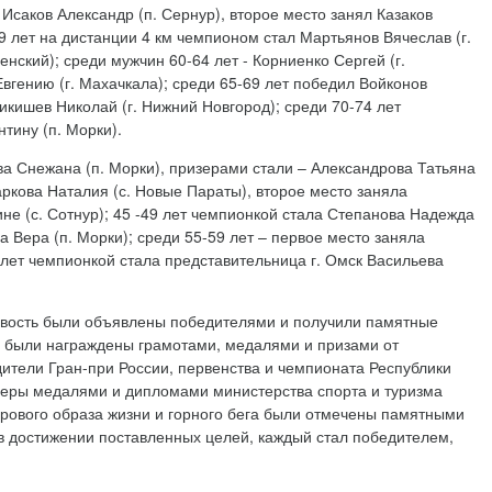
 Исаков Александр (п. Сернур), второе место занял Казаков
59 лет на дистанции 4 км чемпионом стал Мартьянов Вячеслав (г.
нский); среди мужчин 60-64 лет - Корниенко Сергей (г.
Евгению (г. Махачкала); среди 65-69 лет победил Войконов
икишев Николай (г. Нижний Новгород); среди 70-74 лет
тину (п. Морки).
ва Снежана (п. Морки), призерами стали – Александрова Татьяна
ркова Наталия (с. Новые Параты), второе место заняла
не (с. Сотнур); 45 -49 лет чемпионкой стала Степанова Надежда
а Вера (п. Морки); среди 55-59 лет – первое место заняла
 лет чемпионкой стала представительница г. Омск Васильева
чивость были объявлены победителями и получили памятные
а были награждены грамотами, медалями и призами от
дители Гран-при России, первенства и чемпионата Республики
зеры медалями и дипломами министерства спорта и туризма
орового образа жизни и горного бега были отмечены памятными
а в достижении поставленных целей, каждый стал победителем,