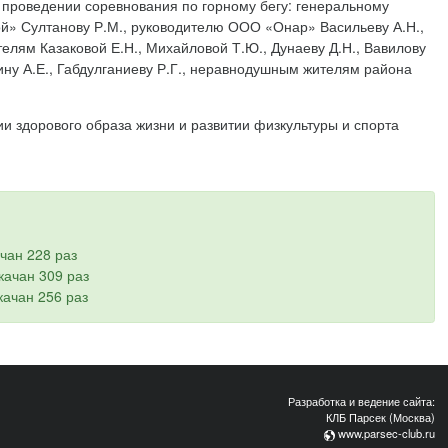
 проведении соревнования по горному бегу: генеральному
й» Султанову Р.М., руководителю ООО «Онар» Васильеву А.Н.,
лям Казаковой Е.Н., Михайловой Т.Ю., Дунаеву Д.Н., Вавилову
кину А.Е., Габдулганиеву Р.Г., неравнодушным жителям района
и здорового образа жизни и развитии физкультуры и спорта
ачан 228 раз
скачан 309 раз
скачан 256 раз
Разработка и ведение сайта:
КЛБ Парсек (Москва)
www.parsec-club.ru