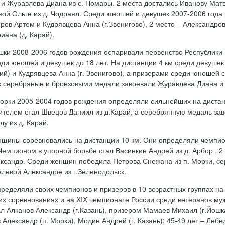
 и Журавлева Диана из с. Помары. 2 места достались Иванову Матв
вой Ольге из д. Чодраял. Среди юношей и девушек 2007-2006 года 
ов Артем и Кудрявцева Анна (г.Звенигово), 2 место – Александров
иана (д. Карай).
ки 2008-2006 годов рождения оспаривали первенство Республики М
еди юношей и девушек до 18 лет. На дистанции 4 км среди девуше
кий) и Кудрявцева Анна (г. Звенигово), а призерами среди юношей 
 серебряные и бронзовыми медали завоевали Журавлева Диана и К
рки 2005-2004 годов рождения определяли сильнейших на дистанци
ителем стал Швецов Даниил из д.Карай, а серебрянную медаль зав
у из д. Карай.
щины соревновались на дистанции 10 км. Они определяли чемпион
 Чемпионом в упорной борьбе стал Васинкин Андрей из д. Арбор . 
ксандр. Среди женщин победила Петрова Снежана из п. Морки, cе
елевой Александре из г.Зеленодольск.
пределяли своих чемпионов и призеров в 10 возрастных группах на
их соревнованиях и на XIX чемпионате России среди ветеранов мужч
л Алканов Александр (г.Казань), призером Мамаев Михаил (г.Йошка
Александр (п. Морки), Модин Андрей (г. Казань); 45-49 лет – Леб