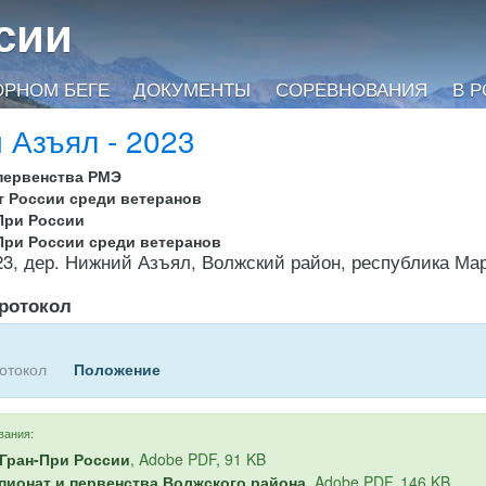
сии
ОРНОМ БЕГЕ
ДОКУМЕНТЫ
СОРЕВНОВАНИЯ
В 
 Азъял - 2023
первенства РМЭ
т России среди ветеранов
-При России
-При России среди ветеранов
23, дер. Нижний Азъял, Волжский район, республика Ма
ротокол
отокол
Положение
вания:
 Гран-При России
, Adobe PDF, 91 KB
мпионат и первенства Волжского района
, Adobe PDF, 146 KB