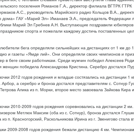
сельского поселения Романов Г.А., директор филиала ВГТРК ГТРК
рмаков А.С., руководитель Марийского радио Кольцов В.А., директ
о дома» ГАУ «Марий Эл» Иманаев Э.А., председатель Федерации л
ублики Марий Эл Гребнев А.Н. Выступающие поздравили юбиляров
 праздником спорта и пожелали каждому достичь поставленных цел
.
любители бега определяли сильнейших на дистанциях от 1 км до 
дио и газеты «Ямде лий». Они определяли своих чемпионов и призе
ер в беге своим работникам. Среди мужчин победил Алексеев Роди
и женщин победила Александрова Кристина. Серебро достался Пур
вочки 2012 годов рождения и младше состязались на дистанции 1 
д. Арбор, а серебро и бронза достался представителям с. Сотнур 
Петрова Алика из п. Морки, второе место завоевала Зайкова Кира и
вочки 2010-2009 годов рождения соревновались на дистанции 2 км
изером Метлюк Максим (оба из с. Сотнур), бронза достался Глушко
из п. Красногорский, Раскольникова Ирина из г. Звенигово стала в
ки 2009-2008 годов рождения бежали дистанцию 4 км. Чемпионами