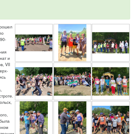
прошел
по
90-
ания
нат и
, VII
ерх-
ись
,
строте.
ольск,
ого,
 была
нном
страции