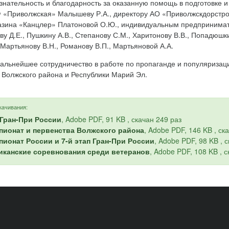
нательность и благодарность за оказанную помощь в подготовке и
 «Приволжская» Малышеву Р.А., директору АО «Приволжскдорстро
азина «Канцлер» Платоновой О.Ю., индивидуальным предпринимате
ву Д.Е., Пушкину А.В., Степанову С.М., Харитонову В.В., Попадюш
 Мартьянову В.Н., Романову В.П., Мартьяновой А.А.
альнейшее сотрудничество в работе по пропаганде и популяризаци
 Волжского района и Республики Марий Эл.
качивания:
 Гран-При России
, Adobe PDF, 91 KB , скачан 249 раз
мпионат и первенства Волжского района
, Adobe PDF, 146 KB , ск
пионат России и 7-й этап Гран-При России
, Adobe PDF, 98 KB , 
иканские соревнования среди ветеранов
, Adobe PDF, 108 KB , 