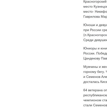
Красногорский
место Кузнецо
место- Никифор
Гаврилова Мар
Юноши и девуш
при России ср
(п.Красногорс
Среди девушек
Юниоры и юнио
России. Побед
Цандекову Павл
Мужчины и жен
горному бегу.
и Семенов Але
досталась Кис
64 ветерана о
республиканск
чемпионом ста
стали Семенов 