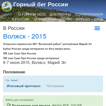
Горный бег России
О ГОРНОМ БЕГЕ
ДОКУМЕНТЫ
СОРЕВНОВАНИЯ
В РОССИИ
ЗА РУБЕЖОМ
СЕРИИ
ЖУРНАЛ
ВХОД
В России
Волжск - 2015
Открытое первенство МО "Волжский район" республики Марий Эл
Кубок России среди ветеранов по бегу вверх-вниз
VIII этап Гран При России
VIII этап Гран При России среди ветеранов
6-7 июня 2015, Волжск, Марий Эл
Положение
См. также:
Итоговый протокол
Положение
Файлы для скачивания:
Положение для печати
, Adobe PDF, 220 KB