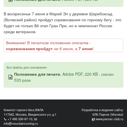
В воскресенье 7 июня в Марий Эл у деревни Шарибоксад
(Волжский район) пройдут соревнования по горному бегу - это
будет не только 8й этап Гран При, но и чемпионат России
среди ветеранов.
Внимание! В печатном положении опечатка -
соревнования пройдут
не 6 июня, а
7 июня
!
Все файлы для скачивания:
Положение для печати
, Adobe PDF, 220 KB , скачан
533 раза
Комитет горного бега ВФЛА
Разработка и ведение сайта:
117342, Москва, Введенского ул, д.1
КЛБ Парсек (Москва)
📞
+7 495 330-67-10
, 📧
www.parsec-club.ru
info@mountainrunning.ru