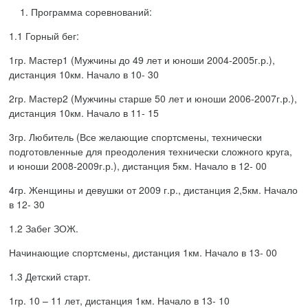
1.
Программа
соревнований
:
1
.1
Горный бег
:
1
гр. Мастер
1
(Мужчины
до 49 лет
и
юноши 2004-200
5
г.р.)
,
дистанция
10км.
Начало в 1
0
-
3
0
2
гр. Мастер
2
(Мужчины
старше 50 лет
и
юноши 200
6
-2007г.р.)
,
дистанция
10км.
Начало в 11-
15
3
гр. Любител
ь
(Все желающие спортсмены, технически
подготовленные для преодоления технически сложного круга
,
и
юноши 2008-2009г.р.)
, дистанция
5
км.
Начало в 12- 00
4
гр. Женщины
и девушки от 2009 г.р.
, дистанция
2,5
км. Начало
в 12- 30
1
.2
Забег
ЗОЖ
.
Начинающие спортсмены,
дистанция
1км.
Начало в 13- 00
1
.
3
Детский старт
.
1гр.
10
–
11
лет, дистанция
1
к
м.
Начало в 13- 1
0