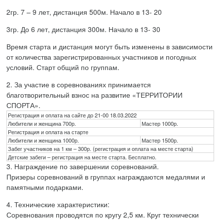
2
гр. 7 – 9 лет
, дистанция
500м.
Начало в 13-
20
3
гр.
До 6 лет
, дистанция
3
00м.
Начало в 13-
30
Время старта и дистанция могут быть изменены в зависимости
от количества зарегистрированных участников и погодных
условий.
Старт общий по группам.
2.
За участие в соревнованиях принимается
благотворительный взнос на развитие
«ТЕРРИТОРИИ
СПОРТА»
.
Регистрация и оплата на сайте до 21-00 18.03.2022
Любители и женщина 700р.
Мастер 1000р.
Регистрация и оплата на старте
Любители и женщина 1000р.
Мастер 1500р.
Забег участников на 1 км – 300р. (регистрация и оплата на месте старта)
Детские забеги – регистрация на месте старта
.
Б
есплатно.
3.
Награждение по завершении соревнований.
Призеры соревнований в группах награждаются
медалями
и
памятными подарками.
4.
Технические характеристики:
Соревнования проводятся по кругу 2,5 км. Круг технически