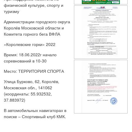
физической культуре, спорту и
туризму
Администрации городского округа
Королёв Московской области
и
Комитета горного бега ВФЛА
«Королевские горки»
2022
Время:
18
.0
6
.202
2
г
начало
соревнований
в 1
0
-
3
0
Место: ТЕРРИТОРИЯ СПОРТА
Улица Бурково, 62, Королёв,
Московская обл., 141062
(координаты: 55.932532,
37.883972)
В автомобильных навигаторах в
поиске – Спортивный клуб КМК.