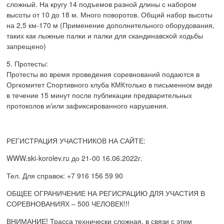
сложный. На кругу 14 подъемов разной длины с набором
высоты от 1
0
до 18 м. Много поворотов. Общий набор высоты
на 2,5 км-170 м (Применение дополнительного оборудования,
таких как лыжные палки и палки для скандинавской ходьбы
запрещено)
5.
Протесты:
Протесты во время проведения соревнований подаются в
Оргкомитет
Спортивного клуба КМК
только в письменном виде
в течение 15 минут после публикации предварительных
протоколов и/или зафиксированного нарушения
.
РЕГИСТРАЦИЯ УЧАСТНИКОВ
НА САЙТЕ:
WWW
.
ski-korolev.ru
до
21
-00
1
6
.0
6
.202
2
г.
Тел. Для справок: +7 916 156 59 90
ОБЩЕЕ ОГРАНИЧЕНИЕ НА РЕГИСРАЦИЮ
ДЛЯ УЧАСТИЯ
В
СОРЕВНОВАНИЯ
Х
–
5
00 ЧЕЛОВЕК!!!
ВНИМАНИЕ! Трасса технически сложная, в связи с этим