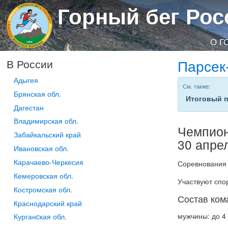
Горный бег Рос
О Г
Парсек
В России
Адыгея
См. также:
Брянская обл.
Итоговый 
Дагестан
Владимирская обл.
Чемпион
Забайкальский край
30 апрел
Ивановская обл.
Карачаево-Черкесия
Соревнования
Кемеровская обл.
Участвуют спо
Костромская обл.
Состав ком
Краснодарский край
мужчины: до 4 
Курганcкая обл.