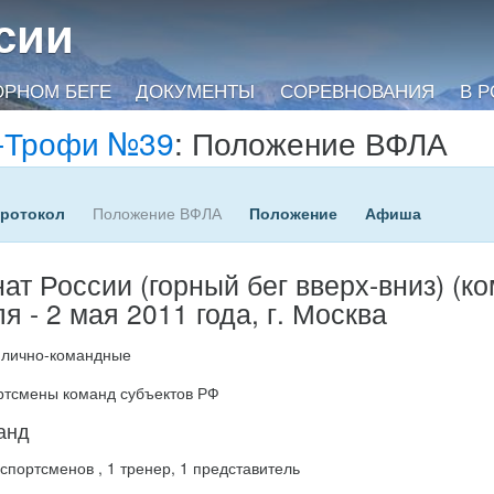
сии
ОРНОМ БЕГЕ
ДОКУМЕНТЫ
СОРЕВНОВАНИЯ
В 
-Трофи №39
: Положение ВФЛА
протокол
Положение ВФЛА
Положение
Афиша
ат России (горный бег вверх-вниз) (к
я - 2 мая 2011 года, г. Москва
 лично-командные
ртсмены команд субъектов РФ
анд
спортсменов , 1 тренер, 1 представитель