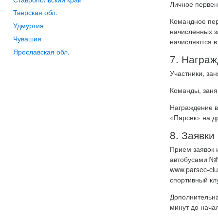
Личное первен
Тверская обл.
Командное пер
Удмуртия
начисленных за
Чувашия
начисляются в
Ярославская обл.
7. Награ
Участники, за
Команды, заня
Награждение в
«Парсек» на др
8. Заявки
Прием заявок и
автобусами №№ 
www.parsec-clu
спортивный кл
Дополнительная
минут до нача