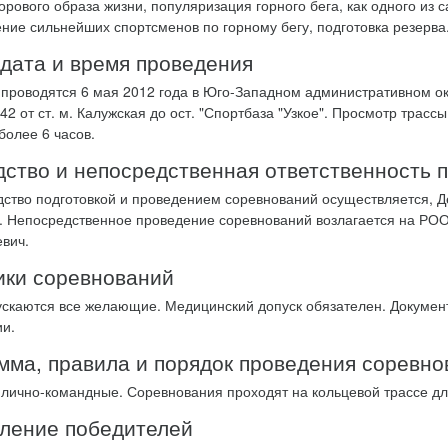
орового образа жизни, популяризация горного бега, как одного из
ение сильнейших спортсменов по горному бегу, подготовка резерва
 дата и время проведения
проводятся 6 мая 2012 года в Юго-Западном административном ок
2 от ст. м. Калужская до ост. "Спортбаза "Узкое". Просмотр трассы
более 6 часов.
дство и непосредственная ответственность
ство подготовкой и проведением соревнований осуществляется, Д
. Непосредственное проведение соревнований возлагается на РОО
вич.
ики соревнований
ускаются все желающие. Медицинский допуск обязателен. Докумен
ии.
мма, правила и порядок проведения соревн
лично-командные. Соревнования проходят на кольцевой трассе дли
еление победителей