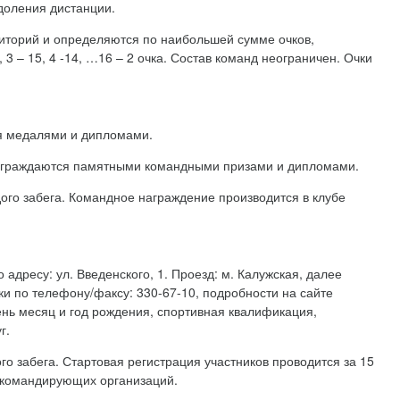
доления дистанции.
риторий и определяются по наибольшей сумме очков,
 3 – 15, 4 -14, …16 – 2 очка. Состав команд неограничен. Очки
тся медалями и дипломами.
 награждаются памятными командными призами и дипломами.
ого забега. Командное награждение производится в клубе
о адресу: ул. Введенского, 1. Проезд: м. Калужская, далее
вки по телефону/факсу: 330-67-10, подробности на сайте
день месяц и год рождения, спортивная квалификация,
г.
го забега. Стартовая регистрация участников проводится за 15
т командирующих организаций.