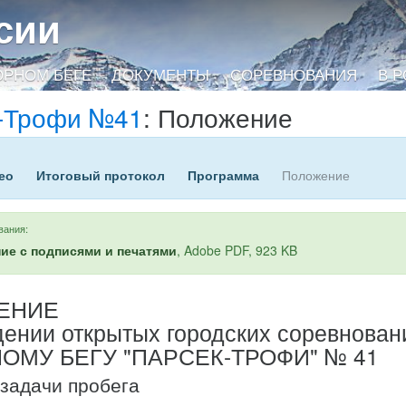
сии
ОРНОМ БЕГЕ
ДОКУМЕНТЫ
СОРЕВНОВАНИЯ
В 
-Трофи №41
: Положение
ео
Итоговый протокол
Программа
Положение
вания:
ие с подписями и печатями
, Adobe PDF, 923 KB
ЕНИЕ
дении открытых городских соревнован
НОМУ БЕГУ "ПАРСЕК-ТРОФИ" № 41
 задачи пробега