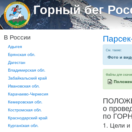
Горный бег Рос
О Г
Парсек
В России
Адыгея
См. также:
Брянская обл.
Фото и вид
Дагестан
Владимирская обл.
Файлы для скачи
Забайкальский край
Положен
Ивановская обл.
Карачаево-Черкесия
ПОЛОЖ
Кемеровская обл.
о прове
Костромская обл.
по ГОР
Краснодарский край
1. Цели и
Курганcкая обл.