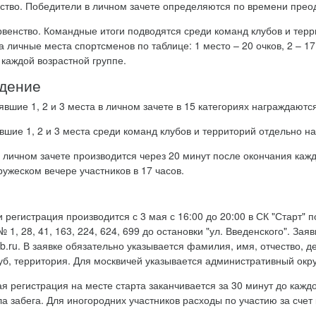
ство. Победители в личном зачете определяются по времени прео
венство. Командные итоги подводятся среди команд клубов и тер
 личные места спортсменов по таблице: 1 место – 20 очков, 2 – 17,
 каждой возрастной группе.
ждение
нявшие 1, 2 и 3 места в личном зачете в 15 категориях награждаю
вшие 1, 2 и 3 места среди команд клубов и территорий отдельно
 личном зачете производится через 20 минут после окончания кажд
ужеском вечере участников в 17 часов.
 регистрация производится с 3 мая с 16:00 до 20:00 в СК "Старт" п
1, 28, 41, 163, 224, 624, 699 до остановки "ул. Введенского". Зая
b.ru. В заявке обязательно указывается фамилия, имя, отчество, 
уб, территория. Для москвичей указывается административный окру
 регистрация на месте старта заканчивается за 30 минут до каждо
ла забега. Для иногородних участников расходы по участию за сче