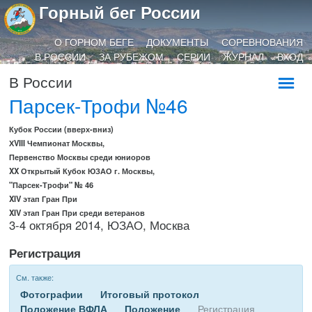
Горный бег России
О ГОРНОМ БЕГЕ
ДОКУМЕНТЫ
СОРЕВНОВАНИЯ
В РОССИИ
ЗА РУБЕЖОМ
СЕРИИ
ЖУРНАЛ
ВХОД
В России
Парсек-Трофи №46
Кубок России (вверх-вниз)
ХVIII Чемпионат Москвы,
Первенство Москвы среди юниоров
XX Открытый Кубок ЮЗАО г. Москвы,
"Парсек-Трофи" № 46
XIV этап Гран При
XIV этап Гран При среди ветеранов
3-4 октября 2014, ЮЗАО, Москва
Регистрация
См. также:
Фотографии
Итоговый протокол
Положение ВФЛА
Положение
Регистрация