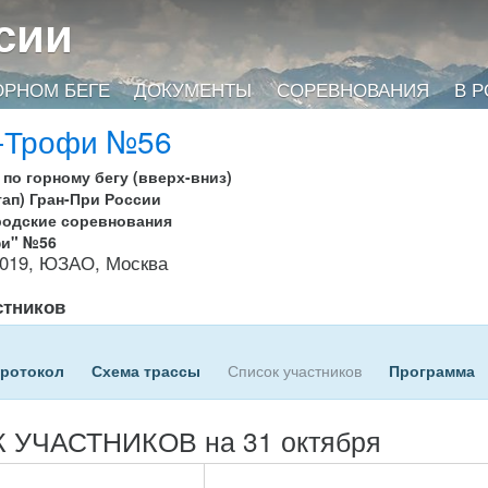
сии
ОРНОМ БЕГЕ
ДОКУМЕНТЫ
СОРЕВНОВАНИЯ
В 
-Трофи №56
 по горному бегу (вверх-вниз)
тап) Гран-При России
родские соревнования
фи" №56
2019, ЮЗАО, Москва
стников
протокол
Схема трассы
Список участников
Программа
 УЧАСТНИКОВ на 31 октября