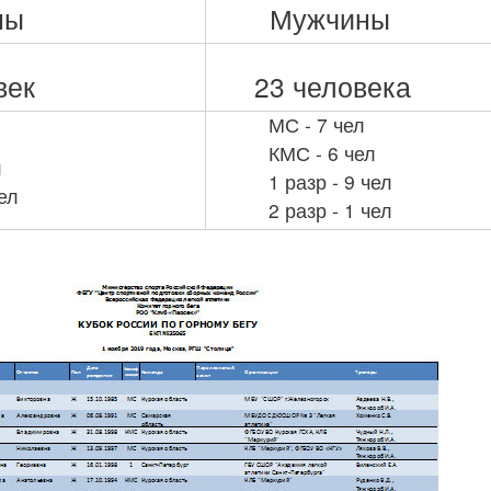
ны
Мужчины
век
23 человека
МС - 7 чел
КМС - 6 чел
л
1 разр - 9 чел
чел
2 разр - 1 чел