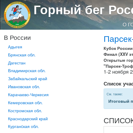
Горный бег Рос
О Г
Парсек
В России
Адыгея
Кубок России
Финал (XXV э
Брянская обл.
Открытые го
Дагестан
"Парсек-Тро
Владимирская обл.
1-2 ноября 
Забайкальский край
Список уча
Ивановская обл.
Карачаево-Черкесия
См. также:
Итоговый 
Кемеровская обл.
Костромская обл.
СПИСОК
Краснодарский край
Курганcкая обл.