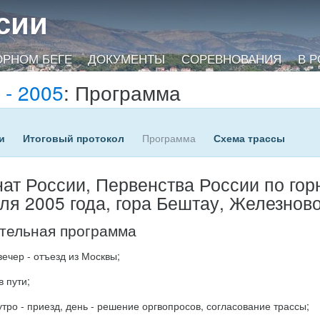
сии
ОРНОМ БЕГЕ
ДОКУМЕНТЫ
СОРЕВНОВАНИЯ
В 
 - 2005
: Программа
и
Итоговый протокол
Программа
Схема трассы
ат России, Первенства России по горн
еля 2005 года, гора Бештау, Железнов
тельная программа
 вечер - отъезд из Москвы;
в пути;
 утро - приезд, день - решение оргвопросов, согласование трассы;