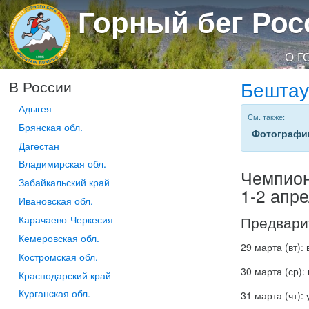
Горный бег Рос
О Г
Бештау
В России
Адыгея
См. также:
Брянская обл.
Фотографи
Дагестан
Владимирская обл.
Чемпион
Забайкальский край
1-2 апр
Ивановская обл.
Предвари
Карачаево-Черкесия
Кемеровская обл.
29 марта (вт):
Костромская обл.
30 марта (ср): 
Краснодарский край
Курганcкая обл.
31 марта (чт):