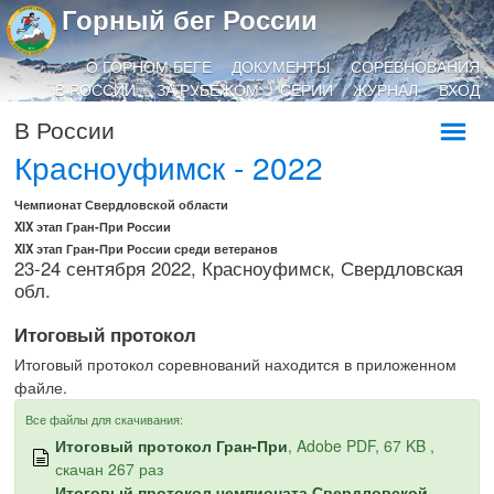
Горный бег России
О ГОРНОМ БЕГЕ
ДОКУМЕНТЫ
СОРЕВНОВАНИЯ
В РОССИИ
ЗА РУБЕЖОМ
СЕРИИ
ЖУРНАЛ
ВХОД
В России
Красноуфимск - 2022
Чемпионат Свердловской области
XIX этап Гран-При России
XIX этап Гран-При России среди ветеранов
23-24 сентября 2022, Красноуфимск, Свердловская
обл.
Итоговый протокол
Итоговый протокол соревнований находится в приложенном
файле.
Все файлы для скачивания:
Итоговый протокол Гран-При
, Adobe PDF, 67 KB ,
скачан 267 раз
Итоговый протокол чемпионата Свердловской