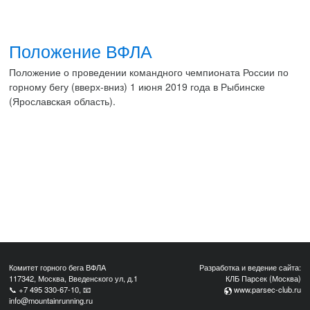
Положение ВФЛА
Положение о проведении командного чемпионата России по
горному бегу (вверх-вниз) 1 июня 2019 года в Рыбинске
(Ярославская область).
Комитет горного бега ВФЛА
Разработка и ведение сайта:
117342, Москва, Введенского ул, д.1
КЛБ Парсек (Москва)
📞
+7 495 330-67-10
, 📧
www.parsec-club.ru
info@mountainrunning.ru