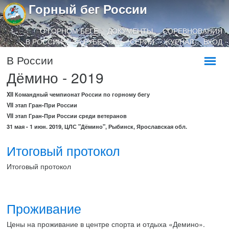
Горный бег России
О ГОРНОМ БЕГЕ
ДОКУМЕНТЫ
СОРЕВНОВАНИЯ
В РОССИИ
ЗА РУБЕЖОМ
СЕРИИ
ЖУРНАЛ
ВХОД
В России
Дёмино - 2019
XII Командный чемпионат России по горному бегу
VII этап Гран-При России
VII этап Гран-При России среди ветеранов
31 мая - 1 июн. 2019, ЦЛС "Дёмино", Рыбинск, Ярославская обл.
Итоговый протокол
Итоговый протокол
Проживание
Цены на проживание в центре спорта и отдыха «Демино».