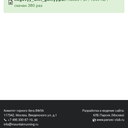
скачан 380 раз
Комитет горного бега ВФЛА
Разработка и ведение сайта:
117342, Москва, Введенского ул, д.1
КЛБ Парсек (Москва)
📞
+7 495 330-67-10
, 📧
www.parsec-club.ru
info@mountainrunning.ru