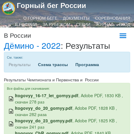
Горный бег России
О ГОРНОМ БЕГЕ
ДОКУМЕНТЫ
СОРЕВНОВАНИЯ
В РОССИИ
ЗА РУБЕЖОМ
СЕРИИ
ЖУРНАЛ
ВХОД
В России
Дёмино - 2022
: Результаты
См. также:
Результаты
Схема трассы
Программа
Результаты Чемпионата и Первенства и России
Все файлы для скачивания:
Itogovyy_16-17_let_gornyy.pdf
, Adobe PDF, 1830 KB ,
скачан 278 раз
Itogovyy_do_20_gornyy.pdf
, Adobe PDF, 1828 KB ,
скачан 282 раза
Itogovyy_do_23_gornyy.pdf
, Adobe PDF, 1825 KB ,
скачан 241 раз
Itogovyy_ChR_gornyy.pdf
, Adobe PDF, 1840 KB ,