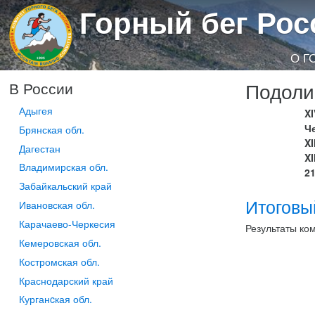
Горный бег Рос
О Г
Подоли
В России
Адыгея
X
Ч
Брянская обл.
XI
Дагестан
X
Владимирская обл.
2
Забайкальский край
Итоговы
Ивановская обл.
Карачаево-Черкесия
Результаты ко
Кемеровская обл.
Костромская обл.
Краснодарский край
Курганcкая обл.