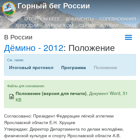
Горный бег России
О ГОРНОМ БЕГЕ
ДОКУМЕНТЫ
СОРЕВНОВАНИЯ
В РОССИИ
ЗА РУБЕЖОМ
СЕРИИ
ЖУРНАЛ
ВХОД
В России
Дёмино - 2012
: Положение
См. также:
Итоговый протокол
Программа
Положение
Файлы для скачивания:
Положение (версия для печати)
, Документ Word, 51
KB
Согласовано: Президент Федерации лёгкой атлетики
Ярославской области Е.Н. Хрущев
Утверждаю: Директор Департамента по делам молодёжи,
физической культуре и спорту Ярославской области А.В.