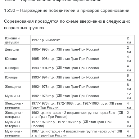
15:30 – Награждение победителей и призёров соревнований
Соревнования проводятся по схеме вверх-вниз в следующих
возрастных группах:
Юноши и
2
1997 г.р. и моложе
девушки
км
2
Девушки
1995-1996 гг.р. (XIII этап Гран-При России)
км
4
Юноши
1995-1996 гг.р. (XIII этап Гран-При России)
км
4
Юниорки
1993-1994 гг.р. (XIII этап Гран-При России)
км
8
Юниоры
1993-1994 гг.р. (XIII этап Гран-При России)
км
8
Женщины
1992-1978 гг.р. (XIII этап Гран-При России)
км
12
Мужчины
1992-1978 гг.р. (XIII этап Гран-При России)
км
Женщины -
1977-1973 гг.р., 1972-1968 г.г.р., 1967-1963 г.г. р. (XII этап
4
ветераны
Гран-При России)
км
Женщины -
1962 г.р., и старше - 2 возрастные группы через 5 лет (XII
2
ветераны
этап Гран-При России)
км
Мужчины -
1977-1973 г.г.р., 1972-1968 г.г.р. (XII этап Гран-При
8
ветераны
России)
км
Мужчины -
1967 г.р. и старше - 4 возрастные группы через 5 лет (XII
4
ветераны
этап Гран-При России)
км