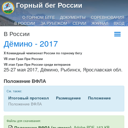
Горный бег России
О ГОРНОМ БЕГЕ
ДОКУМЕНТЫ
СОРЕВНОВАНИЯ
В РОССИИ
ЗА РУБЕЖОМ
СЕРИИ
ЖУРНАЛ
ВХОД
В России
Дёмино - 2017
X Командный чемпионат России по горному бегу
VII этап Гран При России
VII этап Гран При России среди ветеранов
25-27 мая 2017, Дёмино, Рыбинск, Ярославская обл.
Положение ВФЛА
См. также:
Итоговый протокол
Размещение
Положение
Положение ВФЛА
Файлы для скачивания:
Положение ВФЛА (выписка)
, Adobe PDF, 163 KB