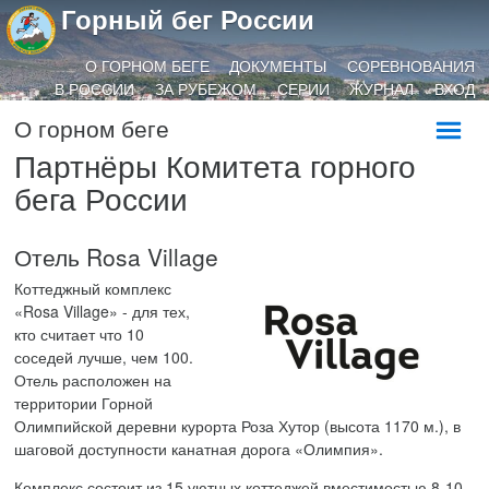
Горный бег России
О ГОРНОМ БЕГЕ
ДОКУМЕНТЫ
СОРЕВНОВАНИЯ
В РОССИИ
ЗА РУБЕЖОМ
СЕРИИ
ЖУРНАЛ
ВХОД
О горном беге
Партнёры Комитета горного
бега России
Отель Rosa Village
Коттеджный комплекс
«Rosa Village» - для тех,
кто считает что 10
соседей лучше, чем 100.
Отель расположен на
территории Горной
Олимпийской деревни курорта Роза Хутор (высота 1170 м.), в
шаговой доступности канатная дорога «Олимпия».
Комплекс состоит из 15 уютных коттеджей вместимостью 8-10