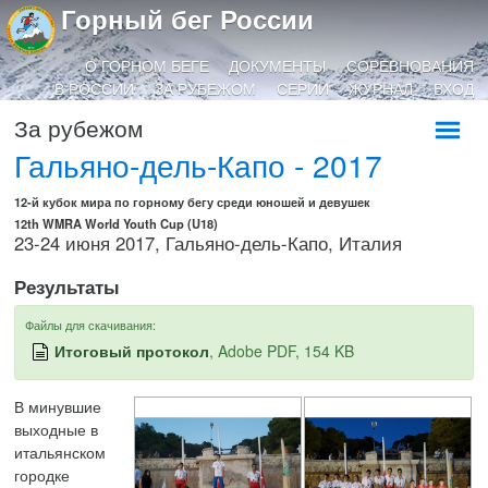
Горный бег России
О ГОРНОМ БЕГЕ
ДОКУМЕНТЫ
СОРЕВНОВАНИЯ
В РОССИИ
ЗА РУБЕЖОМ
СЕРИИ
ЖУРНАЛ
ВХОД
За рубежом
Гальяно-дель-Капо - 2017
12-й кубок мира по горному бегу среди юношей и девушек
12th WMRA World Youth Cup (U18)
23-24 июня 2017, Гальяно-дель-Капо, Италия
Результаты
Файлы для скачивания:
Итоговый протокол
, Adobe PDF, 154 KB
В минувшие
выходные в
итальянском
городке