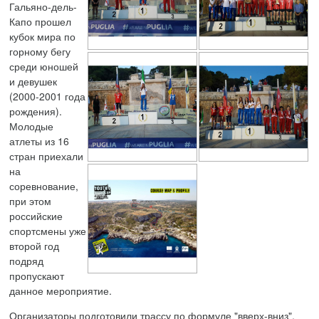
Гальяно-дель-
Капо прошел
кубок мира по
горному бегу
среди юношей
и девушек
(2000-2001 года
рождения).
Молодые
атлеты из 16
стран приехали
на
соревнование,
при этом
российские
спортсмены уже
второй год
подряд
пропускают
данное мероприятие.
Организаторы подготовили трассу по формуле "вверх-вниз",