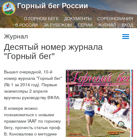
Горный бег России
О ГОРНОМ БЕГЕ
ДОКУМЕНТЫ
СОРЕВНОВАНИЯ
В РОССИИ
ЗА РУБЕЖОМ
СЕРИИ
ЖУРНАЛ
ВХОД
Журнал
Десятый номер журнала
"Горный бег"
Вышел очередной, 10-й
номер журнала "Горный бег"
(№ 1 за 2014 год). Первые
экземпляры 2 апреля
вручены руководству ВФЛА.
В номере можно
познакомиться с новыми
правилами IAAF по горному
бегу, прочесть статью проф.
В. Коновалова о методике