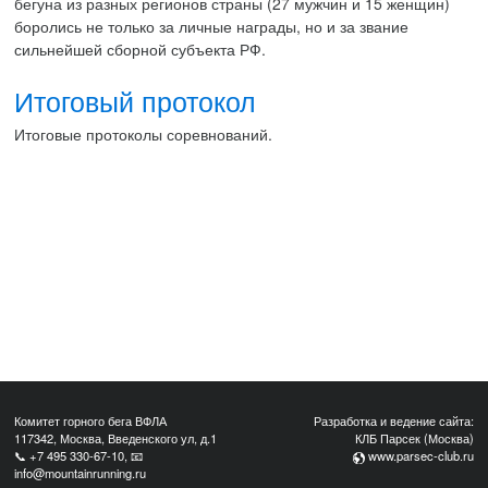
бегуна из разных регионов страны (27 мужчин и 15 женщин)
боролись не только за личные награды, но и за звание
сильнейшей сборной субъекта РФ.
Итоговый протокол
Итоговые протоколы соревнований.
Комитет горного бега ВФЛА
Разработка и ведение сайта:
117342, Москва, Введенского ул, д.1
КЛБ Парсек (Москва)
📞
+7 495 330-67-10
, 📧
www.parsec-club.ru
info@mountainrunning.ru