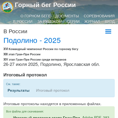
Горный бег России
О ГОРНОМ БЕГЕ
ДОКУМЕНТЫ
СОРЕВНОВАНИЯ
В РОССИИ
ЗА РУБЕЖОМ
СЕРИИ
ЖУРНАЛ
ВХОД
В России
Подолино - 2025
XVI Командный чемпионат России по горному бегу
XIII этап Гран-При России
XIV этап Гран-При России среди ветеранов
26-27 июля 2025, Подолино, Ярославская обл.
Итоговый протокол
См. также:
Результаты
Итоговый протокол
Итоговые протоколы находятся в приложенных файлах.
Все файлы для скачивания:
Итоговый протокол этапа Гран-При
, Adobe PDF, 383