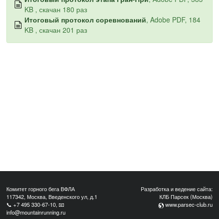
KB , скачан 180 раз
Итоговый протокол соревнований
, Adobe PDF, 184
KB , скачан 201 раз
Комитет горного бега ВФЛА
Разработка и ведение сайта:
117342, Москва, Введенского ул, д.1
КЛБ Парсек (Москва)
📞
+7 495 330-67-10
, 📧
www.parsec-club.ru
info@mountainrunning.ru