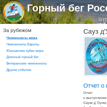
Горный бег Рос
О Г
Сауз д'
За рубежом
Чемпионаты мира
Чемпионаты Европы
Юношеские кубки мира
Длинный горный бег
Ветеранские чемпионаты
Другие события
Отчет о
Отчет
о выступлении
Саузе д’ Оулкс