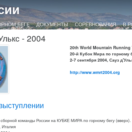
сии
ОРНОМ БЕГЕ
ДОКУМЕНТЫ
СОРЕВНОВАНИЯ
В 
Улькс - 2004
20th World Mountain Running
20-й Кубок Мира по горному 
2-7 сентября 2004, Сауз д'Уль
http://www.wmrt2004.org
 выступлении
 сборной команды России на КУБКЕ МИРА по горному бегу (вверх).
, Италия